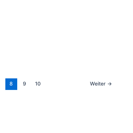
8
9
10
Weiter
→