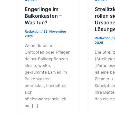
Engerlinge im
Strelitzi
Balkonkasten –
rollen si
Was tun?
Ursache
Lösung
Redaktion
/
28. November
2025
Redaktion
/
2025
Wenn du beim
Umtopfen oder Pflegen
Die Strelit
deiner Balkonpflanzen
(Strelitzia
kleine, weiße,
„Paradies
gekrümmte Larven im
ist eine b
Balkonkasten
Zimmer- u
entdeckst, handelt es
Kübelpfla
sich
ihre Blätte
höchstwahrscheinlich
das ein de
um […]