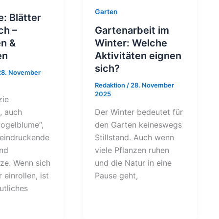
Garten
e: Blätter
ch –
Gartenarbeit im
n &
Winter: Welche
en
Aktivitäten eignen
sich?
28. November
Redaktion
/
28. November
2025
zie
), auch
Der Winter bedeutet für
vogelblume“,
den Garten keineswegs
eeindruckende
Stillstand. Auch wenn
nd
viele Pflanzen ruhen
nze. Wenn sich
und die Natur in eine
r einrollen, ist
Pause geht,
utliches