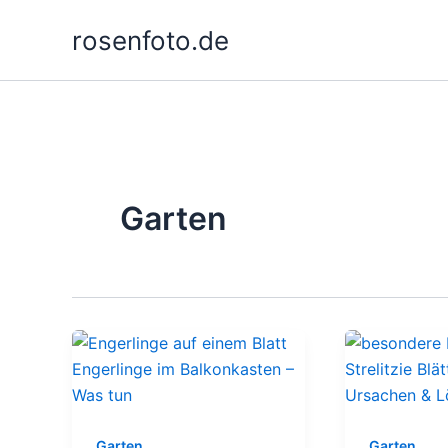
Zum
rosenfoto.de
Inhalt
springen
Garten
Garten
Garten